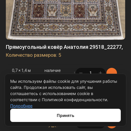
Прямоугольный ковёр Анатолия 29518_22277,
Количество размеров: 5
0,7 × 1,4 м
наличие
в корзине
2 шт.
Мы используем файлы cookie для улучшения работы
1,5 × 2,3 м
наличие
сайта. Продолжая использовать сайт, вы
в корзине
20 шт.
соглашаетесь с использованием cookie в
соответствии с Политикой конфиденциальности.
1,5 × 3 м
наличие
Подробнее
в корзине
18 шт.
Принять
2,5 × 4 м
наличие
в корзине
9 шт.