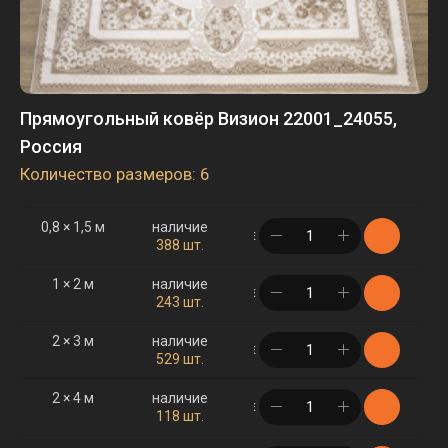
Прямоугольный ковёр Визион 22001_24055,
Россия
Количество размеров: 6
0,8 × 1,5 м
наличие
в корзине
388 шт.
1 × 2 м
наличие
в корзине
243 шт.
2 × 3 м
наличие
в корзине
529 шт.
2 × 4 м
наличие
в корзине
118 шт.