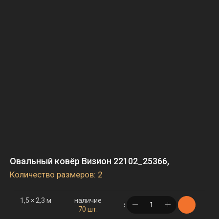
2 × 4 м
наличие
в корзине
304 шт.
2,5 × 3,5 м
наличие
в корзине
91 шт.
3 × 4 м
наличие
в корзине
10 шт.
Овальный ковёр Визион 22102_25366,
Количество размеров: 2
1,5 × 2,3 м
наличие
в корзине
70 шт.