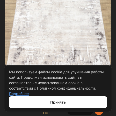
Ковёр рулон Визион 22103_25366, Россия
Мы используем файлы cookie для улучшения работы
сайта. Продолжая использовать сайт, вы
Количество размеров: 7
соглашаетесь с использованием cookie в
соответствии с Политикой конфиденциальности.
0,8 × 25 м
наличие
Подробнее
в корзине
8 шт.
Принять
1 × 7,7 м
наличие
в корзине
1 шт.