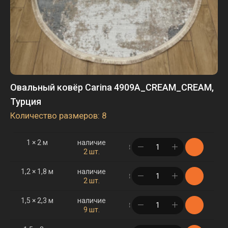
Овальный ковёр Carina 4909A_CREAM_CREAM,
Турция
Количество размеров: 8
1 × 2 м
наличие
в корзине
2 шт.
1,2 × 1,8 м
наличие
в корзине
2 шт.
1,5 × 2,3 м
наличие
в корзине
9 шт.