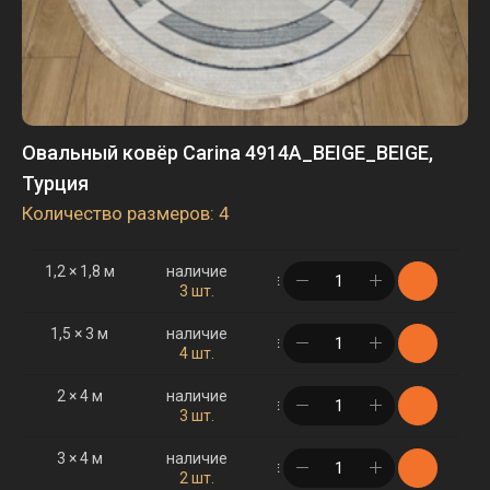
Овальный ковёр Carina 4914A_BEIGE_BEIGE,
Турция
Количество размеров: 4
1,2 × 1,8 м
наличие
в корзине
3 шт.
1,5 × 3 м
наличие
в корзине
4 шт.
2 × 4 м
наличие
в корзине
3 шт.
3 × 4 м
наличие
в корзине
2 шт.