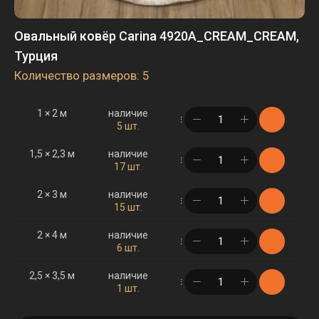
Овальный ковёр Carina 4920A_CREAM_CREAM,
Турция
Количество размеров: 5
1 × 2 м
наличие
в корзине
5 шт.
1,5 × 2,3 м
наличие
в корзине
17 шт.
2 × 3 м
наличие
в корзине
15 шт.
2 × 4 м
наличие
в корзине
6 шт.
2,5 × 3,5 м
наличие
в корзине
1 шт.