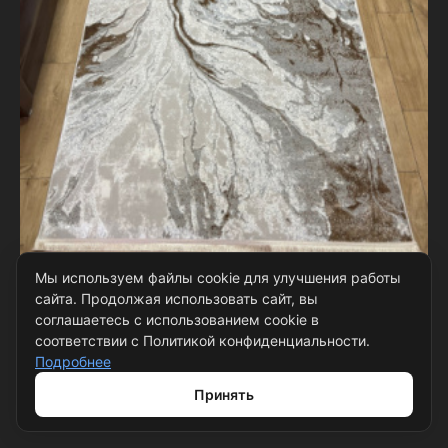
Мы используем файлы cookie для улучшения работы
Прямоугольный ковёр Carina
сайта. Продолжая использовать сайт, вы
соглашаетесь с использованием cookie в
5384A_BROWN_BROWN, Турция
соответствии с Политикой конфиденциальности.
Количество размеров: 1
Подробнее
Принять
0,8 × 1,5 м
наличие
в корзине
4 шт.