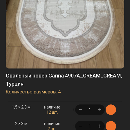
Овальный ковёр Carina 4907A_CREAM_CREAM,
Турция
Количество размеров: 4
1,5 × 2,3 м
наличие
в корзине
12 шт.
2 × 3 м
наличие
в корзине
7 шт.