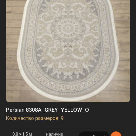
2,5 × 4 м
наличие
в корзине
2 шт.
3 × 4 м
наличие
в корзине
6 шт.
Persian 8308A_GREY_YELLOW_O
Количество размеров: 9
0,8 × 1,5 м
наличие