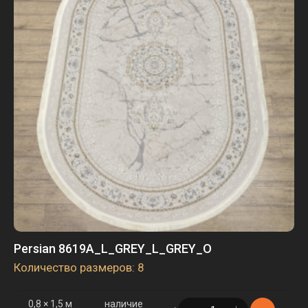
2,5 × 4 м
наличие
в корзине
2 шт.
3 × 4 м
наличие
в корзине
8 шт.
3 × 5 м
наличие
в корзине
3 шт.
Persian 8619A_L_GREY_L_GREY_O
Количество размеров: 8
0,8 × 1,5 м
наличие