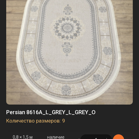
2,5 × 4 м
наличие
в корзине
2 шт.
3 × 4 м
наличие
в корзине
8 шт.
3 × 5 м
наличие
в корзине
3 шт.
Persian 8616A_L_GREY_L_GREY_O
Количество размеров: 9
0,8 × 1,5 м
наличие