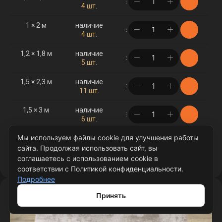
в корзине
4 шт.
1 × 2 м
наличие
в корзине
4 шт.
1,2 × 1,8 м
наличие
в корзине
5 шт.
1,5 × 2,3 м
наличие
в корзине
11 шт.
1,5 × 3 м
наличие
в корзине
6 шт.
Мы используем файлы cookie для улучшения работы
2 × 3 м
наличие
в корзине
8 шт.
сайта. Продолжая использовать сайт, вы
Подробнее
соглашаетесь с использованием cookie в
2 × 4 м
наличие
соответствии с Политикой конфиденциальности.
в корзине
7 шт.
Подробнее
2,5 × 3,5 м
наличие
Принять
в корзине
5 шт.