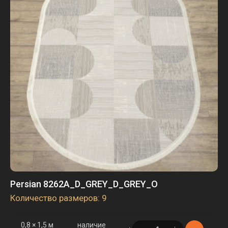
2,5 × 4 м
наличие
в корзине
1 шт.
3 × 4 м
наличие
в корзине
9 шт.
3 × 5 м
наличие
в корзине
3 шт.
Persian 8262A_D_GREY_D_GREY_O
Количество размеров: 9
0,8 × 1,5 м
наличие