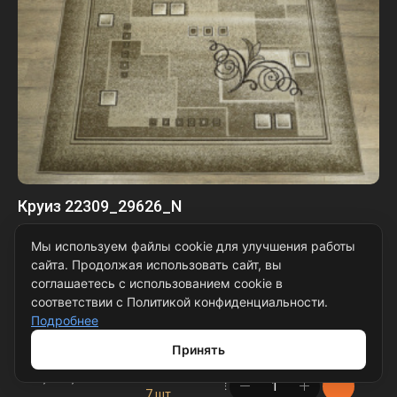
Круиз 22309_29626_N
Количество размеров: 9
Мы используем файлы cookie для улучшения работы
сайта. Продолжая использовать сайт, вы
0,8 × 1,5 м
наличие
соглашаетесь с использованием cookie в
в корзине
13 шт.
соответствии с Политикой конфиденциальности.
Подробнее
1 × 2 м
наличие
в корзине
24 шт.
Принять
1,5 × 2,3 м
наличие
в корзине
7 шт.