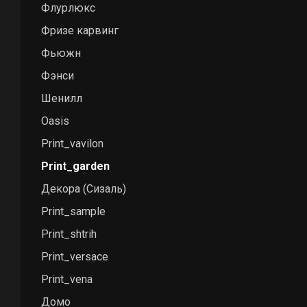
Флурлюкс
Фризе карвинг
Фьюжн
Фэнси
Шенилл
Oasis
Print_vavilon
Print_garden
Декора (Cизаль)
Print_sample
Print_shtrih
Print_versace
Print_vena
Домо