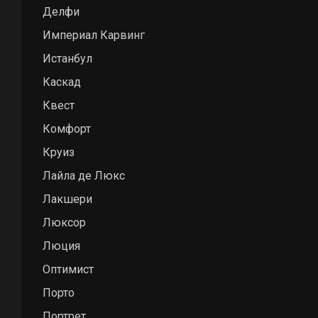
Делфи
Империал Карвинг
Истанбул
Каскад
Квест
Комфорт
Круиз
Лайла де Люкс
Лакшери
Люксор
Люция
Оптимист
Порто
Портрет