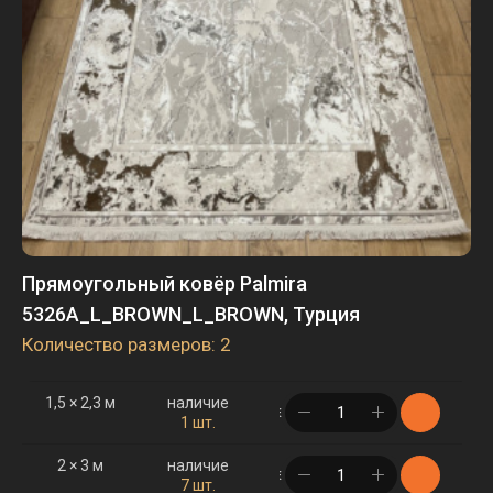
Прямоугольный ковёр Palmira
5326A_L_BROWN_L_BROWN, Турция
Количество размеров: 2
1,5 × 2,3 м
наличие
в корзине
1 шт.
2 × 3 м
наличие
в корзине
7 шт.