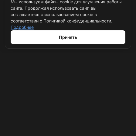
Мы используем файлы cookie для улучшения работы
сайта. Продолжая использовать сайт, вы
соглашаетесь с использованием cookie в
соответствии с Политикой конфиденциальности.
ПОМОЩЬ
Подробнее
Вопрос-ответ
Принять
Блог
+7 (495) 532-58-66
opt-carpet@mail.ru
Московская область,
Мытищинский район, деревня
Бородино, Осташковское шоссе,
19/9