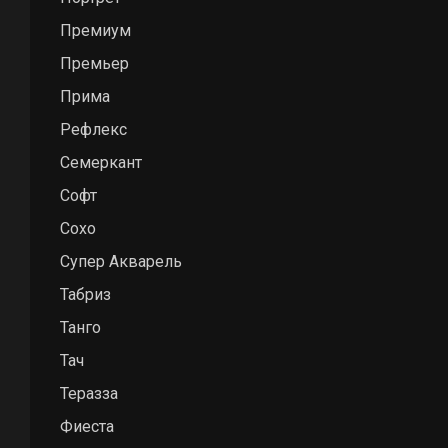
Премиум
Премьер
Прима
Нить shaggy Н
Рефлекс
Количество р
Семеркант
Софт
Сохо
Супер Акварель
Табриз
Танго
Тач
Теразза
Фиеста