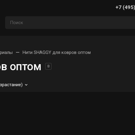
+7 (495
—
ериалы
Нити SHAGGY для ковров оптом
в оптом
8
зрастание)
на
Страна
Коллекция
Дизайн
Размеры (м)
сота ворса, мм