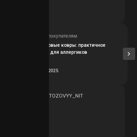
aggy Нить, Россия
тво размеров: 2
Советы покупателям
Безворсовые ковры: практичное
решение для аллергиков
2 января 2025