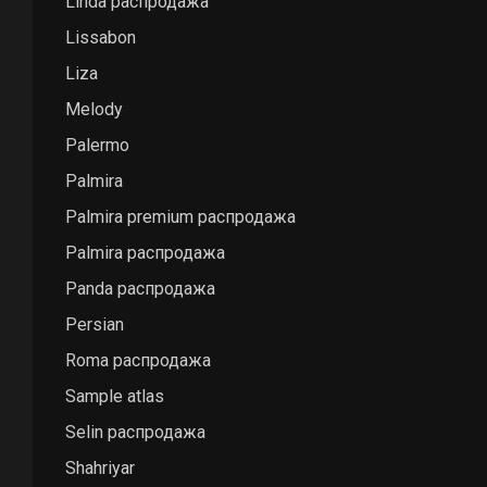
Linda распродажа
Нить shaggy Н
Lissabon
Количество р
Liza
Melody
Palermo
Palmira
Palmira premium распродажа
Palmira распродажа
Panda распродажа
Persian
Roma распродажа
Sample atlas
Selin распродажа
Shahriyar