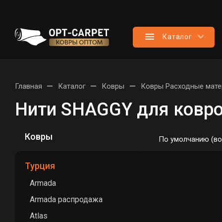
Каталог
—
—
—
Главная
Каталог
Ковры
Ковры Расходные мат
Нити SHAGGY для ковро
Ковры
По умолчанию (во
Турция
Фильтр
Це
Armada
Вы
Armada распродажа
Atlas