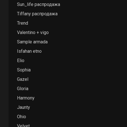
Sun_life распродажа
Tiffany распродажа
Trend
Valentino + vigo
Sample armada
Isfahan etno
Elio
Sophia
Gazel
Gloria
Нить shaggy Н
Harmony
Количество р
Jaunty
Ohio
Velvet