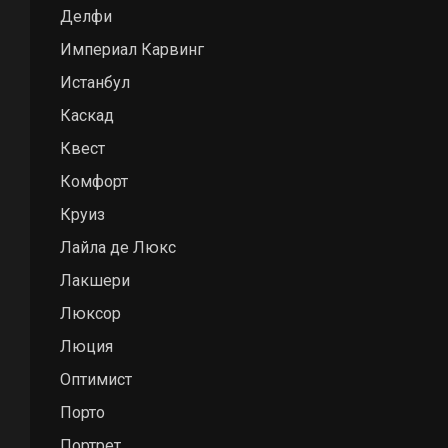
Нить shaggy Н
Делфи
Количество р
Империал Карвинг
Истанбул
Каскад
Квест
Комфорт
Круиз
Лайла де Люкс
Лакшери
Люксор
Люция
Оптимист
Порто
Портрет