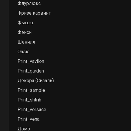
Флурлюкс
Фризе карвинг
Фьюжн
Фэнси
Шенилл
Oasis
Print_vavilon
Print_garden
Декора (Cизаль)
Print_sample
Print_shtrih
Print_versace
Print_vena
Домо