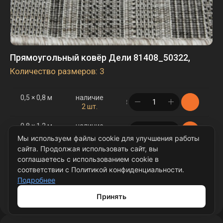
Прямоугольный ковёр Дели 81408_50322,
Количество размеров: 3
0,5 × 0,8 м
наличие
в корзине
2 шт.
0,8 × 1,2 м
наличие
в корзине
2 шт.
Мы используем файлы cookie для улучшения работы
сайта. Продолжая использовать сайт, вы
1,2 × 1,7 м
наличие
в корзине
соглашаетесь с использованием cookie в
6 шт.
соответствии с Политикой конфиденциальности.
Подробнее
Подробнее
Принять