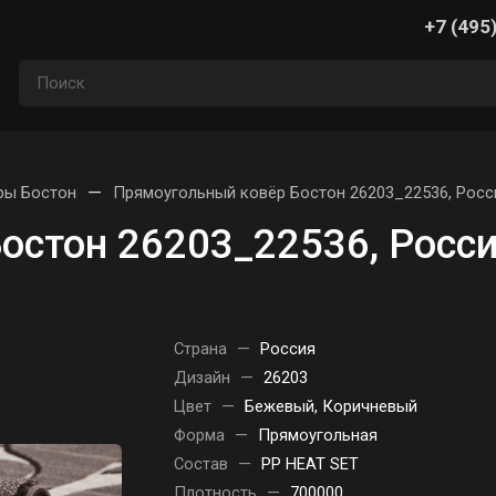
+7 (495
—
ры Бостон
Прямоугольный ковёр Бостон 26203_22536, Росс
остон 26203_22536, Росс
Страна
—
Россия
Дизайн
—
26203
Цвет
—
Бежевый, Коричневый
Форма
—
Прямоугольная
Состав
—
PP HEAT SET
Плотность
—
700000