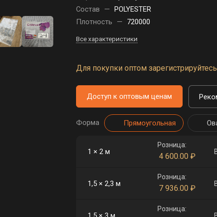
Состав
—
POLYESTER
Плотность
—
720000
Все характеристики
Для покупки оптом зарегистрируйтесь 
Доступ к оптовым ценам
Реко
Форма
Прямоугольная
Ов
Розница:
1 × 2 м
4 600.00
₽
Розница:
1,5 × 2,3 м
7 936.00
₽
Розница:
1,5 × 3 м