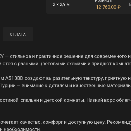
Розница:
2 × 2,9 м
12 760.00
₽
ОПЛАТА
— стильное и практичное решение для современного и
аются с разными цветовыми схемами и придают комнате
ом A513BD создают выразительную текстуру, приятную 
Турции — внимание к деталям и качественные материалы
остиной, спальни и детской комнаты. Низкий ворс облег
сочетает качество, комфорт и доступную цену. Рекоменд
ри необходимости.