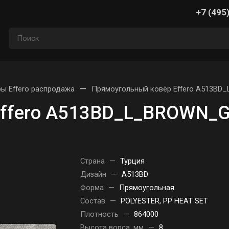
+7 (495
—
ы Effero распродажа
Прямоугольный ковёр Effero A513BD
ffero A513BD_L_BROWN_G
Страна
—
Турция
Дизайн
—
A513BD
Форма
—
Прямоугольная
Состав
—
POLYESTER, PP HEAT SET
Плотность
—
864000
Высота ворса, мм
—
8