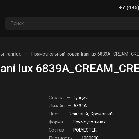
+7 (495
—
ы Irani lux
Прямоугольный ковёр Irani lux 6839A_CREAM_CRE
rani lux 6839A_CREAM_CR
Страна
—
Турция
Дизайн
—
6839A
Цвет
—
Бежевый, Кремовый
Форма
—
Прямоугольная
Состав
—
POLYESTER
Плотность
—
1000000