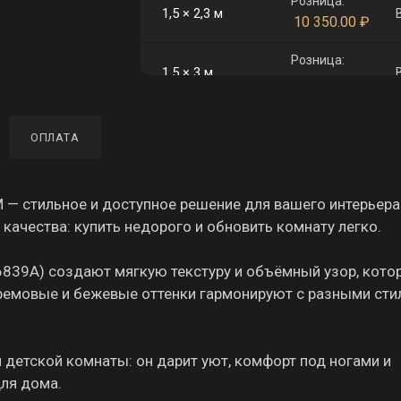
Розница:
1,5 × 2,3 м
10 350.00
₽
Розница:
1,5 × 3 м
13 500.00
₽
Розница:
2 × 4 м
ОПЛАТА
24 000.00
₽
Розница:
2,5 × 3,5 м
26 250.00
₽
— стильное и доступное решение для вашего интерьера
качества: купить недорого и обновить комнату легко.
Розница:
2,5 × 4 м
30 000.00
₽
 6839A) создают мягкую текстуру и объёмный узор, кото
 кремовые и бежевые оттенки гармонируют с разными ст
Розница:
3 × 4 м
36 000.00
₽
и детской комнаты: он дарит уют, комфорт под ногами и
для дома.