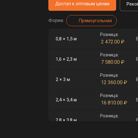
Доступ к оптовым ценам
Реко
Форма
Прямоугольная
Розница:
0,8 × 1,5 м
2 472.00
₽
Розница:
1,6 × 2,3 м
7 580.00
₽
Розница:
2 × 3 м
12 360.00
₽
Розница:
2,4 × 3,4 м
16 810.00
₽
Розница:
2,8 × 3,8 м
21 918.00
₽