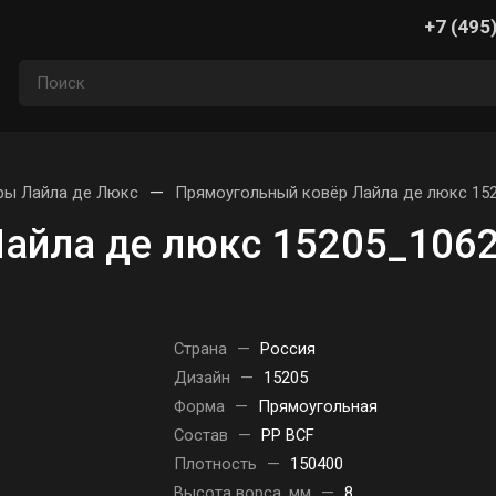
+7 (495
—
ры Лайла де Люкс
Прямоугольный ковёр Лайла де люкс 152
айла де люкс 15205_1062
Страна
—
Россия
Дизайн
—
15205
Форма
—
Прямоугольная
Состав
—
PP BCF
Плотность
—
150400
Высота ворса, мм
—
8