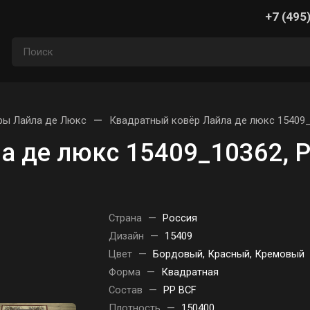
+7 (495
—
ры Лайла де Люкс
Квадратный ковёр Лайла де люкс 15409_
а де люкс 15409_10362, 
Страна
—
Россия
Дизайн
—
15409
Цвет
—
Бордовый, Красный, Кремовый
Форма
—
Квадратная
Состав
—
PP BCF
Плотность
—
150400