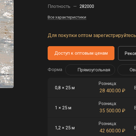
Плотность
—
282000
Все характеристики
Для покупки оптом зарегистрируйтесь 
Доступ к оптовым ценам
Реко
Форма
Прямоугольная
Ов
Розница:
0,8 × 25 м
28 400.00
₽
Розница:
1 × 25 м
35 500.00
₽
Розница:
1,2 × 25 м
42 600.00
₽