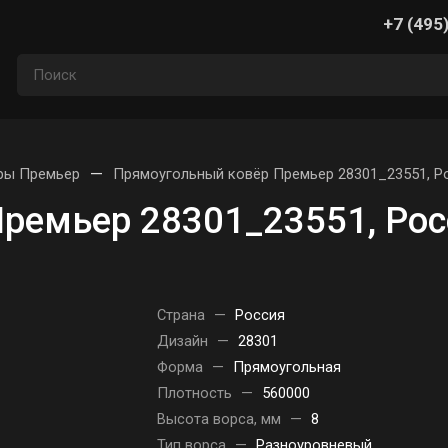
+7 (495
—
ры Премьер
Прямоугольный ковёр Премьер 28301_23551, Р
ремьер 28301_23551, Рос
Страна
—
Россия
Дизайн
—
28301
Форма
—
Прямоугольная
Плотность
—
560000
Высота ворса, мм
—
8
Тип ворса
—
Разноуровневый