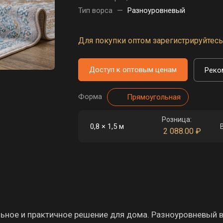
Тип ворса
—
Разноуровневый
Для покупки оптом зарегистрируйтесь 
Доступ к оптовым ценам
Реко
Форма
Прямоугольная
Розница:
0,8 × 1,5 м
2 088.00
₽
ное и практичное решение для дома. Разноуровневый 