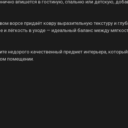
нично впишется в гостиную, спальню или детскую, доба
вом ворсе придаёт ковру выразительную текстуру и глуб
е и лёгкость в уходе — идеальный баланс между мягкос
пите недорого качественный предмет интерьера, который
бом помещении.