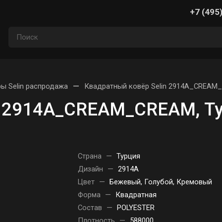
+7 (495
—
ы Selin распродажа
Квадратный ковёр Selin 2914A_CREAM_
n 2914A_CREAM_CREAM, Т
Страна
—
Турция
Дизайн
—
2914A
Цвет
—
Бежевый, Голубой, Кремовый
Форма
—
Квадратная
Состав
—
POLYESTER
Плотность
—
588000