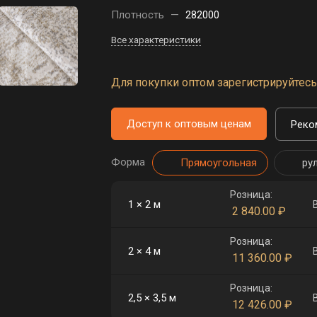
Плотность
—
282000
Все характеристики
Для покупки оптом зарегистрируйтесь 
Доступ к оптовым ценам
Реко
Форма
Прямоугольная
ру
Розница:
1 × 2 м
2 840.00
₽
Розница:
2 × 4 м
11 360.00
₽
Розница:
2,5 × 3,5 м
12 426.00
₽