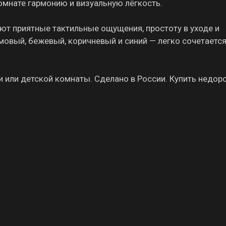
омнате гармонию и визуальную лёгкость.
ют приятные тактильные ощущения, простоту в уходе и
мовый, бежевый, коричневый и синий — легко сочетается
и или детской комнаты. Сделано в России. Купить недор