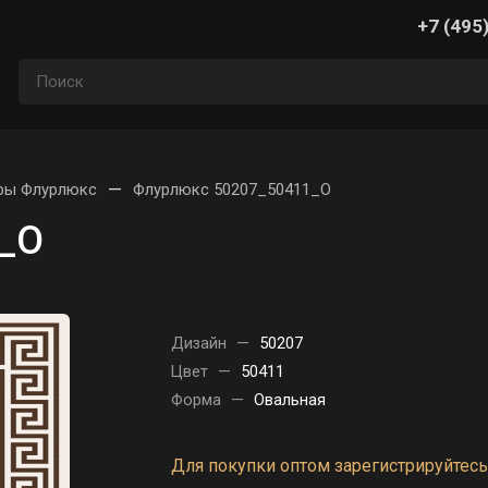
+7 (495
—
ры Флурлюкс
Флурлюкс 50207_50411_O
_O
Дизайн
—
50207
Цвет
—
50411
Форма
—
Овальная
Для покупки оптом зарегистрируйтесь 