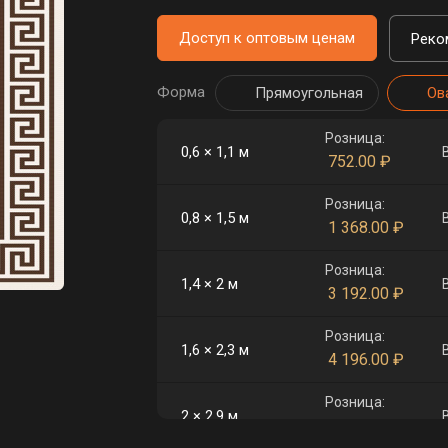
Доступ к оптовым ценам
Реко
Форма
Прямоугольная
Ов
Розница:
0,6 × 1,1 м
752.00
₽
Розница:
0,8 × 1,5 м
1 368.00
₽
Розница:
1,4 × 2 м
3 192.00
₽
Розница:
1,6 × 2,3 м
4 196.00
₽
Розница:
2 × 2,9 м
6 612.00
₽