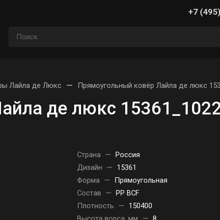
+7 (495
—
ры Лайла де Люкс
Прямоугольный ковёр Лайла де люкс 153
айла де люкс 15361_1022
Страна
—
Россия
Дизайн
—
15361
Форма
—
Прямоугольная
Состав
—
PP BCF
Плотность
—
150400
Высота ворса, мм
—
8