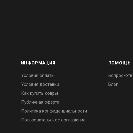
Розница:
2,4 × 4 м
7 872.00
₽
Розница:
3 × 4 м
9 840.00
₽
Розница:
3 × 5 м
12 300.00
₽
ИНФОРМАЦИЯ
ПОМОЩЬ
Условия оплаты
Вопрос-отв
Условия доставки
Блог
Как купить ковры
Публичная оферта
Политика конфиденциальности
Пользовательское соглашение