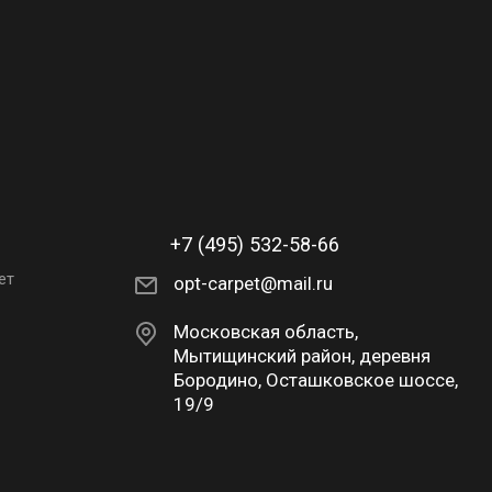
в корзине
В наличии: 57
в корзине
В наличии: 20
в корзине
В наличии: 12
+7 (495) 532-58-66
ет
opt-carpet@mail.ru
Московская область,
Мытищинский район, деревня
Бородино, Осташковское шоссе,
19/9