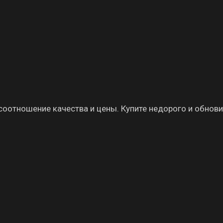
1,6 × 2,3 м
3 018.00
₽
Розница:
1,6 × 3 м
3 936.00
₽
Розница:
1,8 × 2,6 м
3 838.00
₽
Розница:
2 × 3 м
4 920.00
₽
 соотношение качества и цены. Купите недорого и обнови
Розница:
2 × 4 м
6 560.00
₽
Розница:
2 × 5 м
8 200.00
₽
Розница:
2,4 × 3,4 м
6 692.00
₽