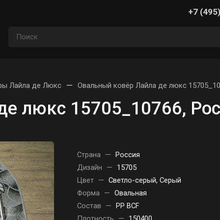
+7 (495
—
ры Лайла де Люкс
Овальный ковёр Лайла де люкс 15705_10
де люкс 15705_10766, Ро
Страна
—
Россия
Дизайн
—
15705
Цвет
—
Светло-серый, Серый
Форма
—
Овальная
Состав
—
PP BCF
Плотность
—
150400