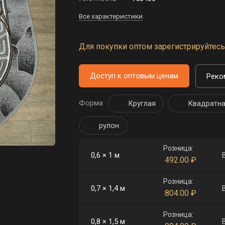
Все характеристики
Для покупки оптом зарегистрируйтесь 
Доступ к оптовым ценам
Реко
Форма
Круглая
Квадратн
рулон
Розница:
0,6 × 1 м
492.00
₽
Розница:
0,7 × 1,4 м
804.00
₽
Розница:
0,8 × 1,5 м