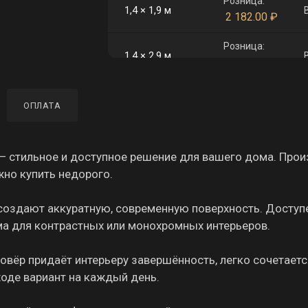
Розница:
1,4 × 1,9 м
2 182.00
₽
Розница:
1,4 × 2,9 м
3 330.00
₽
Розница:
1,6 × 2,3 м
ОПЛАТА
3 018.00
₽
Розница:
2 × 3 м
4 920.00
₽
 стильное и доступное решение для вашего дома. Про
жно купить недорого.
 создают аккуратную, современную поверхность. Доступ
ма для контрастных или монохромных интерьеров.
ковёр придаёт интерьеру завершённость, легко сочетаетс
ходе вариант на каждый день.