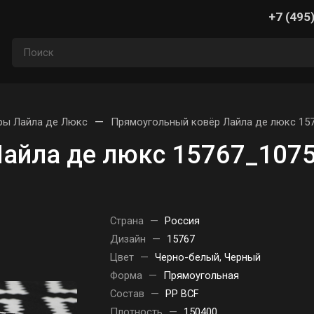
+7 (495
—
ры Лайла де Люкс
Прямоугольный ковёр Лайла де люкс 157
айла де люкс 15767_1075
Страна
—
Россия
Дизайн
—
15767
Цвет
—
Черно-белый, Черный
Форма
—
Прямоугольная
Состав
—
PP BCF
Плотность
—
150400