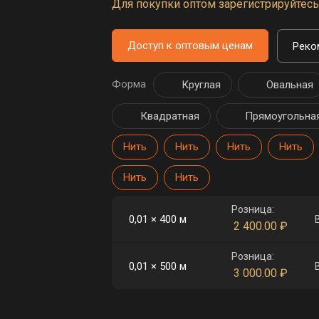
Для покупки оптом зарегистрируйтесь 
Доступ к оптовым ценам
Реко
Форма
Круглая
Овальная
Квадратная
Прямоугольна
Нить
Нить
Нить
Нить
Нить
Нить
Розница:
0,01 × 400 м
2 400.00
₽
Розница:
0,01 × 500 м
3 000.00
₽