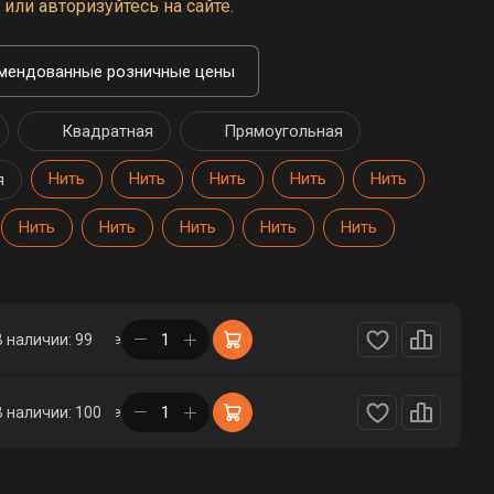
или авторизуйтесь на сайте.
мендованные розничные цены
Квадратная
Прямоугольная
Нить
Нить
Нить
Нить
Нить
я
Нить
Нить
Нить
Нить
Нить
в корзине
В наличии: 99
в корзине
В наличии: 100