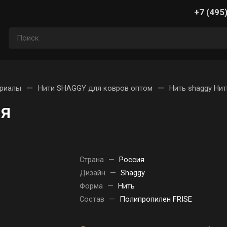
+7 (495
—
—
ериалы
Нити SHAGGY для ковров оптом
Нить shaggy Нит
ия
Страна
—
Россия
Дизайн
—
Shaggy
Форма
—
Нить
Состав
—
Полипропилен FRISE