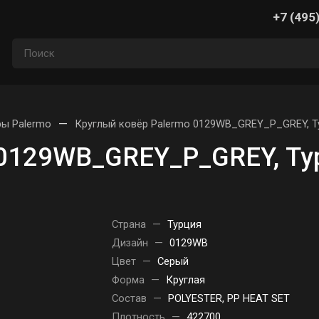
+7 (495
—
ы Palermo
Круглый ковёр Palermo 0129WB_GREY_P_GREY, Т
 0129WB_GREY_P_GREY, Ту
Страна
—
Турция
Дизайн
—
0129WB
Цвет
—
Серый
Форма
—
Круглая
Состав
—
POLYESTER, PP HEAT SET
Плотность
—
422700