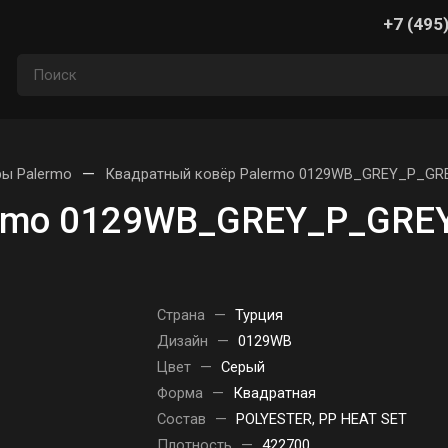
+7 (495
—
ы Palermo
Квадратный ковёр Palermo 0129WB_GREY_P_GRE
rmo 0129WB_GREY_P_GREY
Страна
—
Турция
Дизайн
—
0129WB
Цвет
—
Серый
Форма
—
Квадратная
Состав
—
POLYESTER, PP HEAT SET
Плотность
—
422700