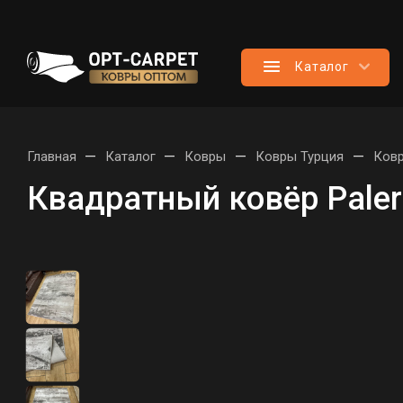
Каталог
—
—
—
—
Главная
Каталог
Ковры
Ковры Турция
Ковр
Квадратный ковёр Pale