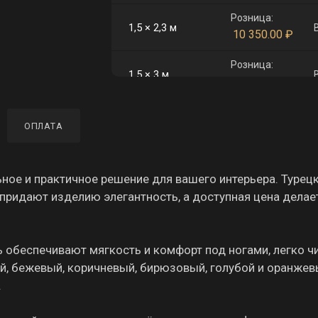
Розница:
1,5 × 2,3 м
10 350.00
₽
Розница:
1,5 × 3 м
13 500.00
₽
Розница:
2 × 3 м
ОПЛАТА
18 000.00
₽
Розница:
2,5 × 3,5 м
26 250.00
₽
ное и практичное решение для вашего интерьера. Турец
придают изделию элегантность, а доступная цена делае
 обеспечивают мягкость и комфорт под ногами, легко чи
й, бежевый, коричневый, бирюзовый, голубой и оранже
.