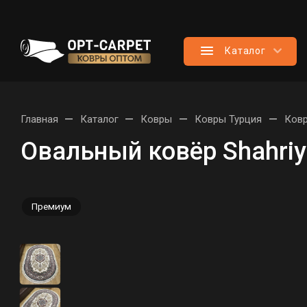
Каталог
—
—
—
—
Главная
Каталог
Ковры
Ковры Турция
Ковр
Овальный ковёр Shahri
Премиум