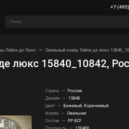
+7 (495
—
ры Лайла де Люкс
Овальный ковёр Лайла де люкс 15840_10
де люкс 15840_10842, Ро
Страна
—
Россия
Дизайн
—
15840
Цвет
—
Бежевый, Коричневый
Форма
—
Овальная
Состав
—
PP BCF
Плотность
—
150400