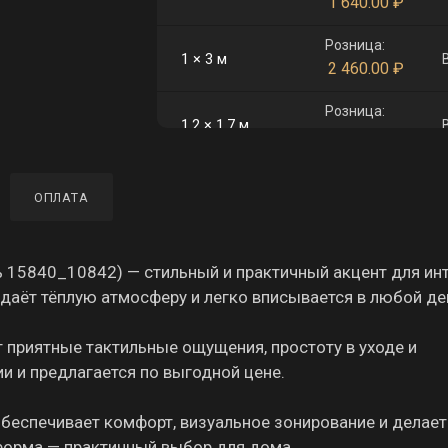
1 640.00
₽
Розница:
1 × 3 м
2 460.00
₽
Розница:
1,2 × 1,7 м
1 672.00
₽
Розница:
1,4 × 2,9 м
ОПЛАТА
3 330.00
₽
Розница:
1,8 × 2,6 м
3 838.00
₽
ь 15840_10842) — стильный и практичный акцент для инт
даёт тёплую атмосферу и легко вписывается в любой де
Розница:
2 × 3 м
4 920.00
₽
 приятные тактильные ощущения, простоту в уходе и
ии и предлагается по выгодной цене.
Розница:
2 × 5 м
8 200.00
₽
обеспечивает комфорт, визуальное зонирование и делает
Розница:
 форма — практичный выбор для дома.