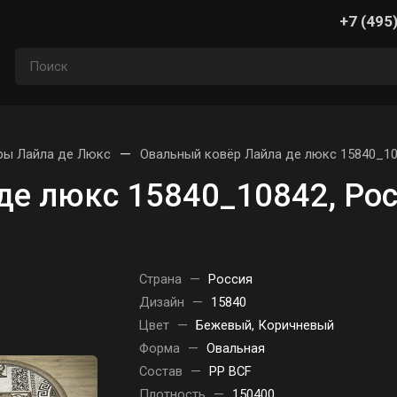
+7 (495
—
ры Лайла де Люкс
Овальный ковёр Лайла де люкс 15840_10
де люкс 15840_10842, Ро
Страна
—
Россия
Дизайн
—
15840
Цвет
—
Бежевый, Коричневый
Форма
—
Овальная
Состав
—
PP BCF
Плотность
—
150400