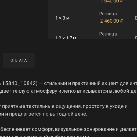
1 640.00
₽
Розница:
1 × 3 м
2 460.00
₽
Розница:
1,2 × 1,7 м
1 672.00
₽
Розница:
1,4 × 2,9 м
ОПЛАТА
3 330.00
₽
Розница:
1,8 × 2,6 м
3 838.00
₽
ь 15840_10842) — стильный и практичный акцент для инт
даёт тёплую атмосферу и легко вписывается в любой де
Розница:
2 × 3 м
4 920.00
₽
 приятные тактильные ощущения, простоту в уходе и
ии и предлагается по выгодной цене.
Розница:
2 × 5 м
8 200.00
₽
обеспечивает комфорт, визуальное зонирование и делает
Розница:
 форма — практичный выбор для дома.