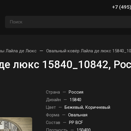
+7 (495
—
ры Лайла де Люкс
Овальный ковёр Лайла де люкс 15840_10
де люкс 15840_10842, Ро
Страна
—
Россия
Дизайн
—
15840
Цвет
—
Бежевый, Коричневый
Форма
—
Овальная
Состав
—
PP BCF
Плотность
—
150400