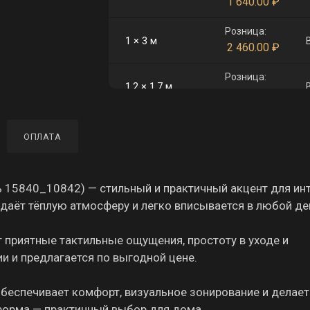
1 640.00
₽
Розница:
1 × 3 м
2 460.00
₽
Розница:
1,2 × 1,7 м
1 672.00
₽
Розница:
1,4 × 2,9 м
ОПЛАТА
3 330.00
₽
Розница:
1,8 × 2,6 м
3 838.00
₽
ь 15840_10842) — стильный и практичный акцент для инт
даёт тёплую атмосферу и легко вписывается в любой де
Розница:
2 × 3 м
4 920.00
₽
 приятные тактильные ощущения, простоту в уходе и
ии и предлагается по выгодной цене.
Розница:
2 × 5 м
8 200.00
₽
обеспечивает комфорт, визуальное зонирование и делает
Розница:
 форма — практичный выбор для дома.